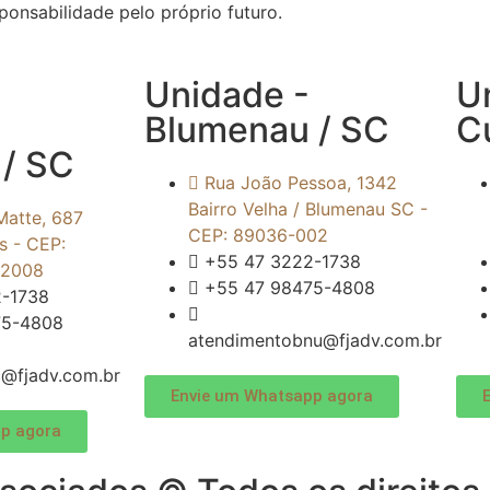
onsabilidade pelo próprio futuro.
Unidade -
U
Blumenau / SC
Cu
/ SC
Rua João Pessoa, 1342
Bairro Velha / Blumenau SC -
Matte, 687
CEP: 89036-002
s - CEP:
+55 47 3222-1738
 2008
+55 47 98475-4808
2-1738
75-4808
atendimentobnu@fjadv.com.br
@fjadv.com.br
Envie um Whatsapp agora
p agora