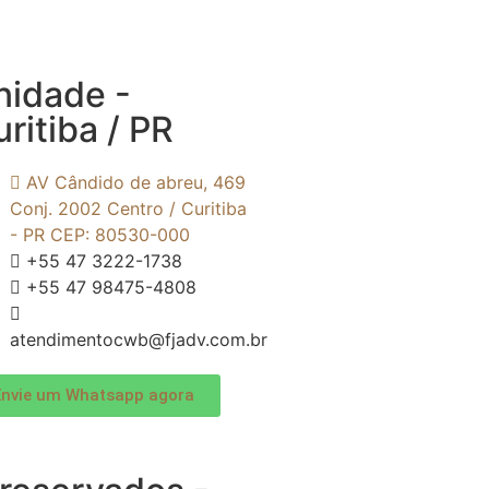
nidade -
ritiba / PR
AV Cândido de abreu, 469
Conj. 2002 Centro / Curitiba
- PR CEP: 80530-000
+55 47 3222-1738
+55 47 98475-4808
atendimentocwb@fjadv.com.br
Envie um Whatsapp agora