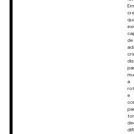
Em
cr
qu
exi
ca
de
ad
cri
di
pa
mu
a
ro
e
co
pa
to
de
dif