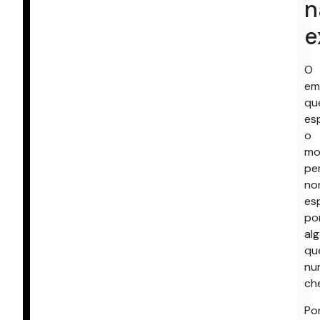
n
e
O
em
qu
es
o
mo
per
no
es
po
al
qu
nu
ch
Po