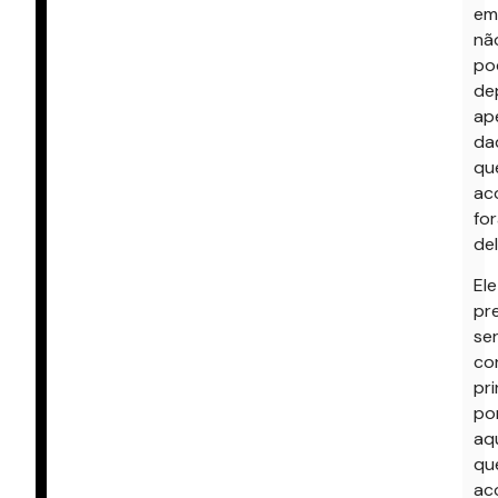
em
nã
po
de
ap
da
qu
ac
fo
del
Ele
pr
se
co
pri
po
aqu
qu
ac