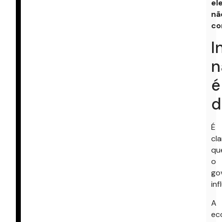
el
nã
co
I
n
é
d
É
cla
qu
o
go
inf
A
ec