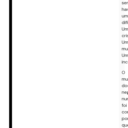
se
ha
um
dif
Um
cri
Um
mu
Um
inc
O
mu
do
ne
nu
foi
co
po
qu