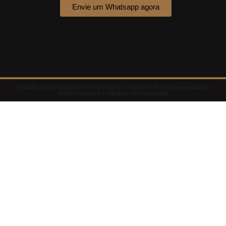
Envie um Whatsapp agora
Franklin Assis Advogados Associados © Todos os direitos reservados -
Desenvolvido por Modele Comunicação