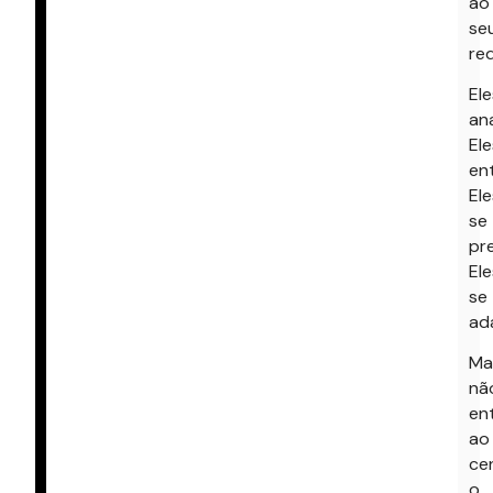
ao
se
red
Ele
ana
Ele
en
Ele
se
pr
Ele
se
ad
Ma
nã
en
ao
ce
o