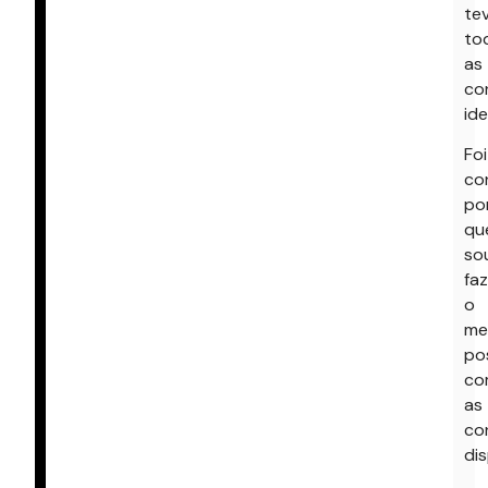
te
to
as
co
ide
Foi
co
po
qu
so
faz
o
me
pos
co
as
co
dis