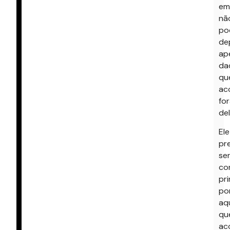
em
nã
po
de
ap
da
qu
ac
fo
del
Ele
pr
se
co
pri
po
aqu
qu
ac