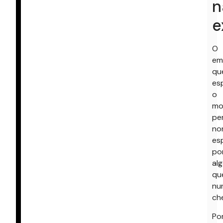
n
e
O
em
qu
es
o
mo
per
no
es
po
al
qu
nu
ch
Po