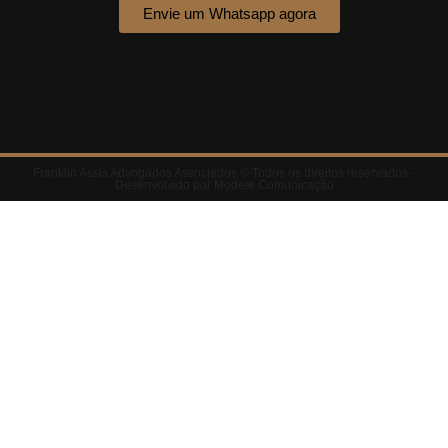
Envie um Whatsapp agora
Franklin Assis Advogados Associados © Todos os direitos reservados -
Desenvolvido por Modele Comunicação