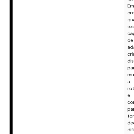
Em
cr
qu
exi
ca
de
ad
cri
di
pa
mu
a
ro
e
co
pa
to
de
dif