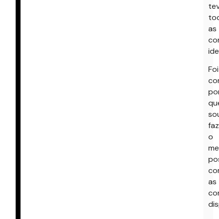
te
to
as
co
ide
Foi
co
po
qu
so
faz
o
me
pos
co
as
co
dis