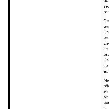
ao
se
red
Ele
ana
Ele
en
Ele
se
pr
Ele
se
ad
Ma
nã
en
ao
ce
o