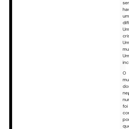
se
ha
um
dif
Um
cri
Um
mu
Um
inc
O
mu
do
ne
nu
foi
co
po
qu