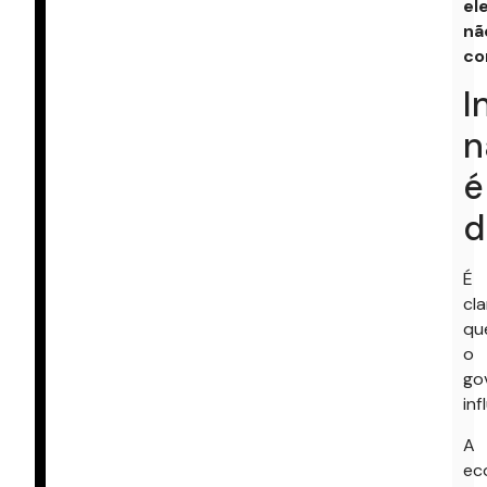
el
nã
co
I
n
é
d
É
cla
qu
o
go
inf
A
ec