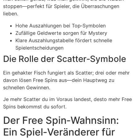
stoppen—perfekt für Spieler, die Überraschungen
lieben.
Hohe Auszahlungen bei Top‑Symbolen
Zufällige Geldwerte sorgen für Mystery
Klare Auszahlungstabelle fördert schnelle
Spielentscheidungen
Die Rolle der Scatter‑Symbole
Ein gehakter Fisch fungiert als Scatter; drei oder mehr
davon lösen Free Spins aus—dein Hauptweg zu
schnellen Gewinnen.
Je mehr Scatter du im Voraus landest, desto mehr Free
Spins bekommst du sofort.
Der Free Spin‑Wahnsinn:
Ein Spiel‑Veränderer für