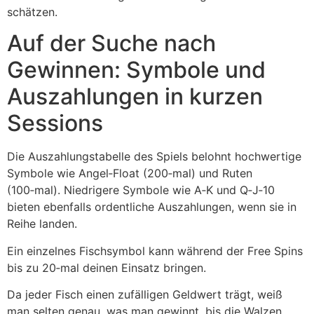
schätzen.
Auf der Suche nach
Gewinnen: Symbole und
Auszahlungen in kurzen
Sessions
Die Auszahlungstabelle des Spiels belohnt hochwertige
Symbole wie Angel‑Float (200‑mal) und Ruten
(100‑mal). Niedrigere Symbole wie A‑K und Q‑J‑10
bieten ebenfalls ordentliche Auszahlungen, wenn sie in
Reihe landen.
Ein einzelnes Fischsymbol kann während der Free Spins
bis zu 20‑mal deinen Einsatz bringen.
Da jeder Fisch einen zufälligen Geldwert trägt, weiß
man selten genau, was man gewinnt, bis die Walzen