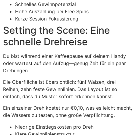
Schnelles Gewinnpotenzial
Hohe Auszahlung bei Free Spins
Kurze Session‑Fokussierung
Setting the Scene: Eine
schnelle Drehreise
Du bist während einer Kaffeepause auf deinem Handy
oder wartest auf den Aufzug—genug Zeit für ein paar
Drehungen.
Die Oberfläche ist übersichtlich: fünf Walzen, drei
Reihen, zehn feste Gewinnlinien. Das Layout ist so
einfach, dass du Muster sofort erkennen kannst.
Ein einzelner Dreh kostet nur €0,10, was es leicht macht,
die Wassers zu testen, ohne große Verpflichtung.
Niedrige Einstiegskosten pro Dreh
Klare Gewinnlinienstruktur