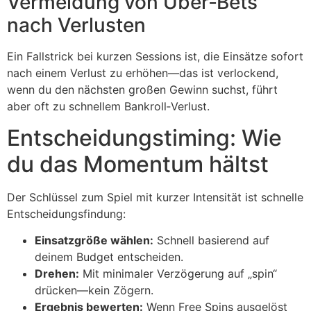
Vermeidung von Über‑Bets
nach Verlusten
Ein Fallstrick bei kurzen Sessions ist, die Einsätze sofort
nach einem Verlust zu erhöhen—das ist verlockend,
wenn du den nächsten großen Gewinn suchst, führt
aber oft zu schnellem Bankroll‑Verlust.
Entscheidungstiming: Wie
du das Momentum hältst
Der Schlüssel zum Spiel mit kurzer Intensität ist schnelle
Entscheidungsfindung:
Einsatzgröße wählen:
Schnell basierend auf
deinem Budget entscheiden.
Drehen:
Mit minimaler Verzögerung auf „spin“
drücken—kein Zögern.
Ergebnis bewerten:
Wenn Free Spins ausgelöst