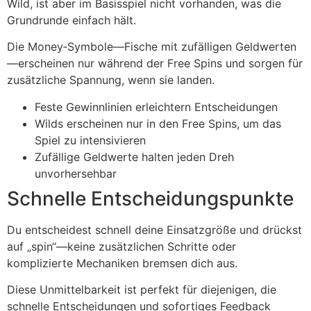
Wild, ist aber im Basisspiel nicht vorhanden, was die
Grundrunde einfach hält.
Die Money‑Symbole—Fische mit zufälligen Geldwerten
—erscheinen nur während der Free Spins und sorgen für
zusätzliche Spannung, wenn sie landen.
Feste Gewinnlinien erleichtern Entscheidungen
Wilds erscheinen nur in den Free Spins, um das
Spiel zu intensivieren
Zufällige Geldwerte halten jeden Dreh
unvorhersehbar
Schnelle Entscheidungspunkte
Du entscheidest schnell deine Einsatzgröße und drückst
auf „spin“—keine zusätzlichen Schritte oder
komplizierte Mechaniken bremsen dich aus.
Diese Unmittelbarkeit ist perfekt für diejenigen, die
schnelle Entscheidungen und sofortiges Feedback