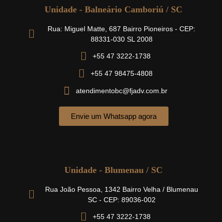
Unidade - Balneário Camboriú / SC
Rua: Miguel Matte, 687 Bairro Pioneiros - CEP:
88331-030 SL 2008
+55 47 3222-1738
+55 47 98475-4808
atendimentobc@fjadv.com.br
Envie um Whatsapp agora
Unidade - Blumenau / SC
Rua João Pessoa, 1342 Bairro Velha / Blumenau
SC - CEP: 89036-002
+55 47 3222-1738