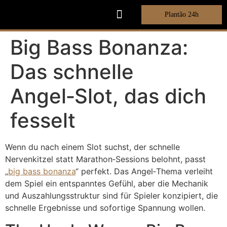
Plantão 24h
Sobre nós
Franklin Assis
Big Bass Bonanza:
Das schnelle
Angel‑Slot, das dich
fesselt
Wenn du nach einem Slot suchst, der schnelle
Nervenkitzel statt Marathon‑Sessions belohnt, passt
„
big bass bonanza
“ perfekt. Das Angel‑Thema verleiht
dem Spiel ein entspanntes Gefühl, aber die Mechanik
und Auszahlungsstruktur sind für Spieler konzipiert, die
schnelle Ergebnisse und sofortige Spannung wollen.