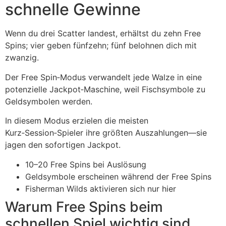
schnelle Gewinne
Wenn du drei Scatter landest, erhältst du zehn Free
Spins; vier geben fünfzehn; fünf belohnen dich mit
zwanzig.
Der Free Spin‑Modus verwandelt jede Walze in eine
potenzielle Jackpot‑Maschine, weil Fischsymbole zu
Geldsymbolen werden.
In diesem Modus erzielen die meisten
Kurz‑Session‑Spieler ihre größten Auszahlungen—sie
jagen den sofortigen Jackpot.
10–20 Free Spins bei Auslösung
Geldsymbole erscheinen während der Free Spins
Fisherman Wilds aktivieren sich nur hier
Warum Free Spins beim
schnellen Spiel wichtig sind