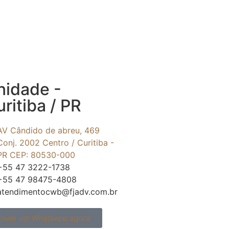
nidade -
ritiba / PR
AV Cândido de abreu, 469
Conj. 2002 Centro / Curitiba -
PR CEP: 80530-000
+55 47 3222-1738
+55 47 98475-4808
atendimentocwb@fjadv.com.br
Envie um Whatsapp agora