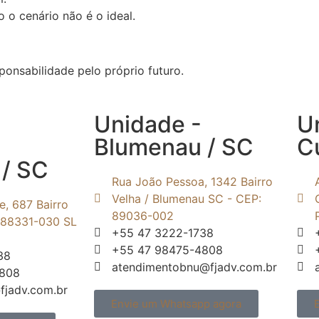
 o cenário não é o ideal.
onsabilidade pelo próprio futuro.
Unidade -
U
Blumenau / SC
Cu
/ SC
Rua João Pessoa, 1342 Bairro
Velha / Blumenau SC - CEP:
e, 687 Bairro
89036-002
: 88331-030 SL
+55 47 3222-1738
+55 47 98475-4808
38
atendimentobnu@fjadv.com.br
4808
fjadv.com.br
Envie um Whatsapp agora