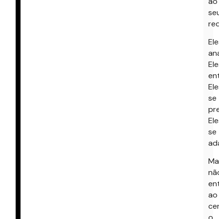
ao
se
red
Ele
ana
Ele
en
Ele
se
pr
Ele
se
ad
Ma
nã
en
ao
ce
o