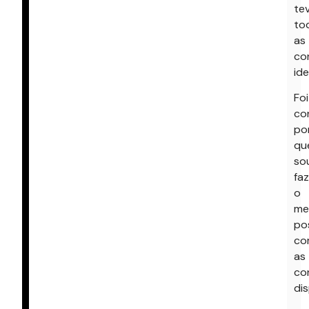
te
to
as
co
ide
Foi
co
po
qu
so
faz
o
me
pos
co
as
co
dis