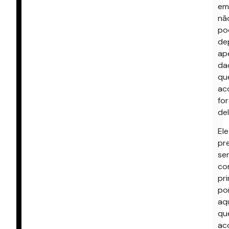
em
nã
po
de
ap
da
qu
ac
fo
del
Ele
pr
se
co
pri
po
aqu
qu
ac