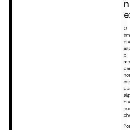
n
e
O
em
qu
es
o
mo
per
no
es
po
al
qu
nu
ch
Po