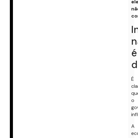
el
nã
co
I
n
é
d
É
cla
qu
o
go
inf
A
ec