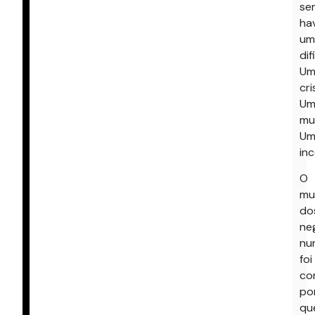
se
ha
um
dif
Um
cri
Um
mu
Um
inc
O
mu
do
ne
nu
foi
co
po
qu