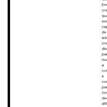
Em
cr
qu
exi
ca
de
ad
cri
di
pa
mu
a
ro
e
co
pa
to
de
dif