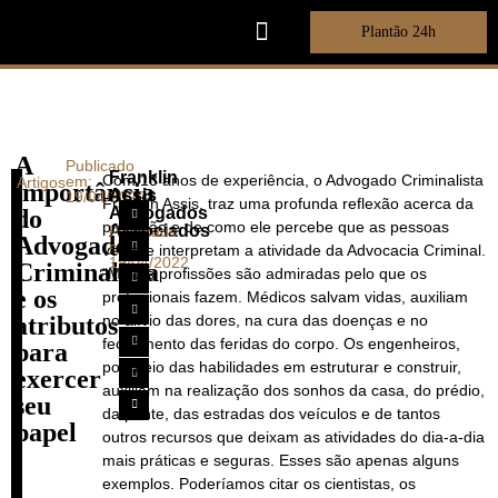
Plantão 24h
Sobre nós
Franklin Assis
A
Publicado
Franklin
Com 13 anos de experiência, o Advogado Criminalista
em:
Artigos
importância
Assis
19/04/2022
Franklin Assis, traz uma profunda reflexão acerca da
Advogados
do
profissão e de como ele percebe que as pessoas
Associados
Publicado
Advogado
em:
veem e interpretam a atividade da Advocacia Criminal.
19/04/2022
Criminalista
“Muitas profissões são admiradas pelo que os
e os
profissionais fazem. Médicos salvam vidas, auxiliam
atributos
no alívio das dores, na cura das doenças e no
fechamento das feridas do corpo. Os engenheiros,
para
por meio das habilidades em estruturar e construir,
exercer
auxiliam na realização dos sonhos da casa, do prédio,
seu
da ponte, das estradas dos veículos e de tantos
papel
outros recursos que deixam as atividades do dia-a-dia
mais práticas e seguras. Esses são apenas alguns
exemplos. Poderíamos citar os cientistas, os