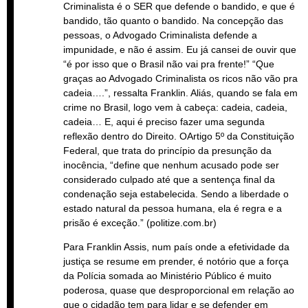
Criminalista é o SER que defende o bandido, e que é
bandido, tão quanto o bandido. Na concepção das
pessoas, o Advogado Criminalista defende a
impunidade, e não é assim. Eu já cansei de ouvir que
“é por isso que o Brasil não vai pra frente!” “Que
graças ao Advogado Criminalista os ricos não vão pra
cadeia….”, ressalta Franklin. Aliás, quando se fala em
crime no Brasil, logo vem à cabeça: cadeia, cadeia,
cadeia… E, aqui é preciso fazer uma segunda
reflexão dentro do Direito. OArtigo 5º da Constituição
Federal, que trata do princípio da presunção da
inocência, “define que nenhum acusado pode ser
considerado culpado até que a sentença final da
condenação seja estabelecida. Sendo a liberdade o
estado natural da pessoa humana, ela é regra e a
prisão é exceção.” (politize.com.br)
Para Franklin Assis, num país onde a efetividade da
justiça se resume em prender, é notório que a força
da Polícia somada ao Ministério Público é muito
poderosa, quase que desproporcional em relação ao
que o cidadão tem para lidar e se defender em